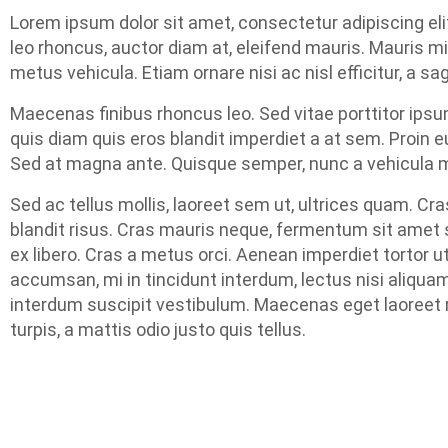
Lorem ipsum dolor sit amet, consectetur adipiscing elit
leo rhoncus, auctor diam at, eleifend mauris. Mauris mi 
metus vehicula. Etiam ornare nisi ac nisl efficitur, a sa
Maecenas finibus rhoncus leo. Sed vitae porttitor ipsu
quis diam quis eros blandit imperdiet a at sem. Proin
Sed at magna ante. Quisque semper, nunc a vehicula maxi
Sed ac tellus mollis, laoreet sem ut, ultrices quam. Cra
blandit risus. Cras mauris neque, fermentum sit amet s
ex libero. Cras a metus orci. Aenean imperdiet tortor ut
accumsan, mi in tincidunt interdum, lectus nisi aliqu
interdum suscipit vestibulum. Maecenas eget laoreet r
turpis, a mattis odio justo quis tellus.