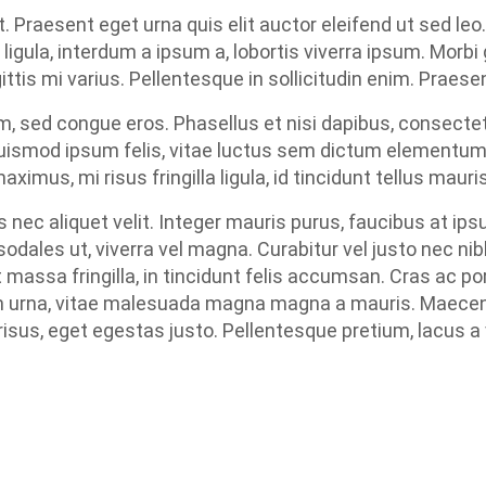
. Praesent eget urna quis elit auctor eleifend ut sed le
ligula, interdum a ipsum a, lobortis viverra ipsum. Morbi 
gittis mi varius. Pellentesque in sollicitudin enim. Praese
m, sed congue eros. Phasellus et nisi dapibus, consectet
 euismod ipsum felis, vitae luctus sem dictum elementum
mus, mi risus fringilla ligula, id tincidunt tellus mauri
s nec aliquet velit. Integer mauris purus, faucibus at ips
odales ut, viverra vel magna. Curabitur vel justo nec nib
 massa fringilla, in tincidunt felis accumsan. Cras ac por
am urna, vitae malesuada magna magna a mauris. Maecenas
isus, eget egestas justo. Pellentesque pretium, lacus a