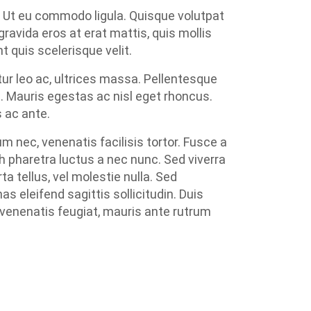
o. Ut eu commodo ligula. Quisque volutpat
gravida eros at erat mattis, quis mollis
nt quis scelerisque velit.
ur leo ac, ultrices massa. Pellentesque
. Mauris egestas ac nisl eget rhoncus.
s ac ante.
um nec, venenatis facilisis tortor. Fusce a
h pharetra luctus a nec nunc. Sed viverra
ta tellus, vel molestie nulla. Sed
 eleifend sagittis sollicitudin. Duis
 venenatis feugiat, mauris ante rutrum